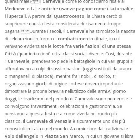
quaresimale. Il
Carnevale
come lo conosciamo risale al
Medioevo
ed alle
antiche usanze pagane come i saturnali e
i lupercali
. A partire dal
Quattrocento
, la Chiesa cercò di
sopprimere questa festa considerata decisamente troppo
pagana. Durante i secoli, il
Carnevale
ha stimolato la nascita
di celebrazioni in forma di
combattimento
rituale, in cui
venivano evidenziate le
lotte fra varie fazioni di una stessa
Città
(quartieri o rioni) o fra classi sociali diverse. Così, durante
il
Carnevale
, prendevano piede le battagliole in cui vari gruppi si
affrontavano a colpi di sassi o bastoni (oggi sostituiti da arance
o manganelli di plastica), mentre fra i nobili, di solito, si
organizzavano giochi di origine cortese dovera importante
dimostrare la propria bravura nellutilizzo delle armi. Al giorno
doggi, le
tradizioni
del periodo di Carnevale sono numerose e
coinvolgono travestimenti, celebrazioni e gastronomia. Se
pensiamo a questa festa e a come viverla nel modo più
classico, il
Carnevale di Venezia
è sicuramente uno dei più
conosciuti in Italia e nel mondo. A cominciare dal tradizionale
Volo dellangelo
in
Piazza San Marco
, in cui un giovane si libra