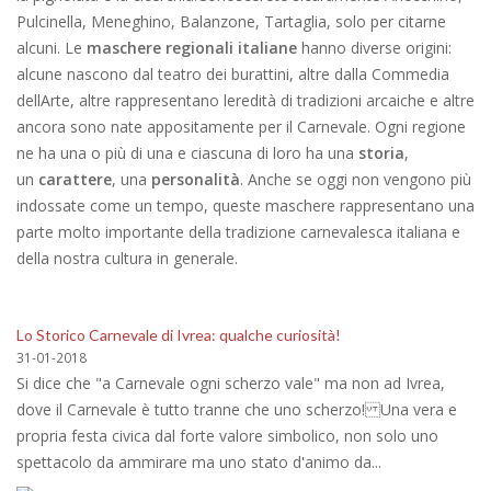
Pulcinella, Meneghino, Balanzone, Tartaglia, solo per citarne
alcuni. Le
maschere regionali italiane
hanno diverse origini:
alcune nascono dal teatro dei burattini, altre dalla Commedia
dellArte, altre rappresentano leredità di tradizioni arcaiche e altre
ancora sono nate appositamente per il Carnevale. Ogni regione
ne ha una o più di una e ciascuna di loro ha una
storia
,
un
carattere
, una
personalità
. Anche se oggi non vengono più
indossate come un tempo, queste maschere rappresentano una
parte molto importante della tradizione carnevalesca italiana e
della nostra cultura in generale.
Lo Storico Carnevale di Ivrea: qualche curiosità!
31-01-2018
Si dice che "a Carnevale ogni scherzo vale" ma non ad Ivrea,
dove il Carnevale è tutto tranne che uno scherzo! Una vera e
propria festa civica dal forte valore simbolico, non solo uno
spettacolo da ammirare ma uno stato d'animo da...