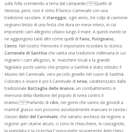
sulla folla scendendo a terra dal campanile. Quello di
Venezia, però, non è certo lunico Carnevale con una
tradizione secolare. A
Viareggio
, ogni anno, tre colpi di cannone
segnano linizio di una festa che dura un mese intero, in cui
imponenti carri allegorici sfilano lungo il mare. A questi eventi se
ne aggiungono tanti altri come quelli di
Fano, Putignano,
Cento
. Nel nostro Piemonte è importante ricordare lo storico
Carnevale di Santhia
che vanta una tradizione millenaria in cui
regnano i carri allegorici, le maschere locali e la grande
fagiolata: pochi sanno che proprio a Santhià è stato istituito il
Museo del Carnevale, vero piccolo gioiello nel cuore di Santhià.
Colorato e vivace è poi il Carnevale di
Ivrea
, caratterizzato dalla
tradizionale
Battaglia delle Arance
, un combattimento in
memoria della ribellione del popolo di Ivrea contro il
tiranno. Parlando di
cibo
, nei giorni che vanno da giovedì a
martedì grasso non possono assolutamente mancare in tavola i
classici
dolci del Carnevale
, che variano anchessi da regione a
regione: per citarne alcuni, ci sono le chiacchiere, le castagnole,
la pignolata e la cicerchia. Conoscerete sicuramente Arlecchino,