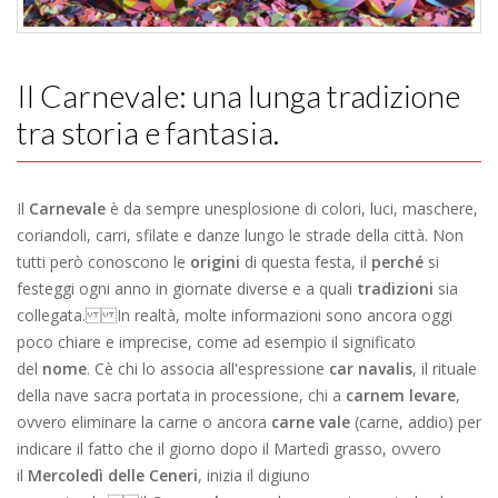
Il Carnevale: una lunga tradizione
tra storia e fantasia.
Il
Carnevale
è da sempre unesplosione di colori, luci, maschere,
coriandoli, carri, sfilate e danze lungo le strade della città. Non
tutti però conoscono le
origini
di questa festa, il
perché
si
festeggi ogni anno in giornate diverse e a quali
tradizioni
sia
collegata. In realtà, molte informazioni sono ancora oggi
poco chiare e imprecise, come ad esempio il significato
del
nome
. Cè chi lo associa all'espressione 
car navalis
, il rituale
della nave sacra portata in processione, chi a 
carnem levare
,
ovvero eliminare la carne o ancora 
carne vale
 (carne, addio) per
indicare il fatto che il giorno dopo il Martedì grasso, ovvero
il
Mercoledì delle Ceneri
, inizia il digiuno