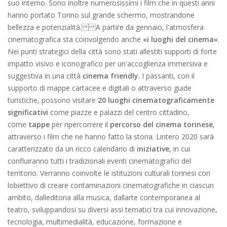
suo interno. Sono inoltre numerosissimi i film che in questi anni
hanno portato Torino sul grande schermo, mostrandone
bellezza e potenzialità. A partire da gennaio, l'atmosfera
cinematografica sta coinvolgendo anche
«i luoghi del cinema»
.
Nei punti strategici della città sono stati allestiti supporti di forte
impatto visivo e iconografico per un'accoglienza immersiva e
suggestiva in una città
cinema friendly
. I passanti, con il
supporto di mappe cartacee e digitali o attraverso guide
turistiche, possono visitare
20 luoghi cinematograficamente
significativi
come piazze e palazzi del centro cittadino,
come
tappe
per ripercorrere il
percorso del cinema torinese
,
attraverso i film che ne hanno fatto la storia. Lintero 2020 sarà
caratterizzato da un ricco calendario di
iniziative
, in cui
confluiranno tutti i tradizionali eventi cinematografici del
territorio. Verranno coinvolte le istituzioni culturali torinesi con
lobiettivo di creare contaminazioni cinematografiche in ciascun
ambito, dalleditoria alla musica, dallarte contemporanea al
teatro, sviluppandosi su diversi assi tematici tra cui innovazione,
tecnologia, multimedialità, educazione, formazione e