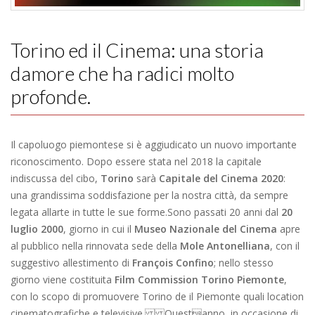
Torino ed il Cinema: una storia
damore che ha radici molto
profonde.
Il capoluogo piemontese si è aggiudicato un nuovo importante
riconoscimento. Dopo essere stata nel 2018 la capitale
indiscussa del cibo,
Torino
sarà
Capitale del Cinema 2020
:
una grandissima soddisfazione per la nostra città, da sempre
legata allarte in tutte le sue forme. Sono passati 20 anni dal
20
luglio
2000
, giorno in cui il
Museo Nazionale del Cinema
apre
al pubblico nella rinnovata sede della
Mole Antonelliana
, con il
suggestivo allestimento di
François Confino
; nello stesso
giorno viene costituita
Film Commission Torino Piemonte
,
con lo scopo di promuovere Torino de il Piemonte quali location
cinematografiche e televisive. Questanno, in occasione di