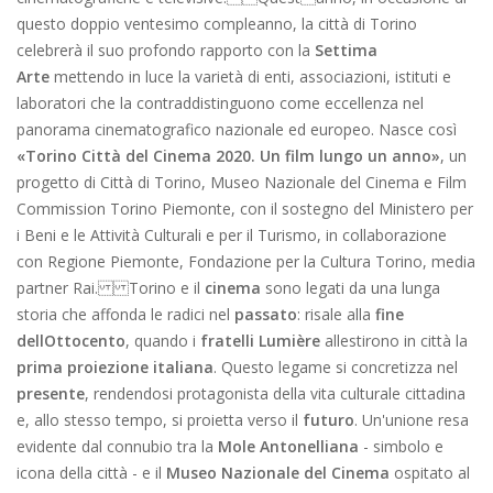
questo doppio ventesimo compleanno, la città di Torino
celebrerà il suo profondo rapporto con la
Settima
Arte
mettendo in luce la varietà di enti, associazioni, istituti e
laboratori che la contraddistinguono come eccellenza nel
panorama cinematografico nazionale ed europeo. Nasce così
«Torino Città del Cinema 2020. Un film lungo un anno»
, un
progetto di Città di Torino, Museo Nazionale del Cinema e Film
Commission Torino Piemonte, con il sostegno del Ministero per
i Beni e le Attività Culturali e per il Turismo, in collaborazione
con Regione Piemonte, Fondazione per la Cultura Torino, media
partner Rai. Torino e il
cinema
sono legati da una lunga
storia che affonda le radici nel
passato
: risale alla
fine
dellOttocento
, quando i
fratelli Lumière
allestirono in città la
prima proiezione italiana
. Questo legame si concretizza nel
presente
, rendendosi protagonista della vita culturale cittadina
e, allo stesso tempo, si proietta verso il
futuro
. Un'unione resa
evidente dal connubio tra la
Mole Antonelliana
- simbolo e
icona della città - e il
Museo Nazionale del Cinema
ospitato al