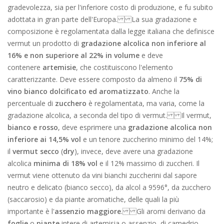
gradevolezza, sia per l'inferiore costo di produzione, e fu subito
adottata in gran parte dell'Europa. La sua gradazione e
composizione è regolamentata dalla legge italiana che definisce
vermut un prodotto di
gradazione alcolica non inferiore al
16% e non superiore al 22%
in volume
e deve
contenere
artemisie
, che costituiscono l'elemento
caratterizzante. Deve essere composto da almeno il
75% di
vino bianco dolcificato ed aromatizzato
. Anche la
percentuale di
zucchero
è regolamentata, ma varia, come la
gradazione alcolica, a seconda del tipo di vermut. Il vermut,
bianco e rosso
, deve esprimere una
gradazione alcolica non
inferiore ai 14,5% vol
e un tenore zuccherino minimo del 14%;
il
vermut secco
(
dry
), invece, deve avere una gradazione
alcolica
minima di 18% vol
e il 12% massimo di zuccheri. Il
vermut viene ottenuto da vini bianchi zuccherini dal sapore
neutro e delicato (bianco secco), da alcol a 9596°, da zucchero
(saccarosio) e da piante aromatiche, delle quali la più
importante è l'
assenzio maggiore
. Gli aromi derivano da
foglie
o
piante
intere di artemisia o assenzio, di camedrio,