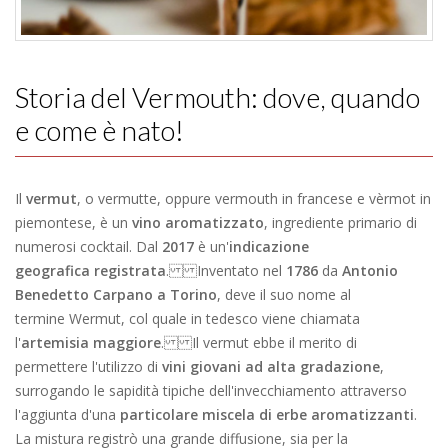
Storia del Vermouth: dove, quando
e come è nato!
Il
vermut
, o vermutte, oppure vermouth in francese e vèrmot in
piemontese, è un
vino aromatizzato
, ingrediente primario di
numerosi cocktail. Dal
2017
è un'
indicazione
geografica registrata
. Inventato nel
1786
da
Antonio
Benedetto Carpano a Torino
, deve il suo nome al
termine Wermut, col quale in tedesco viene chiamata
l'
artemisia maggiore
. Il vermut ebbe il merito di
permettere l'utilizzo di
vini giovani ad alta gradazione
,
surrogando le sapidità tipiche dell'invecchiamento attraverso
l'aggiunta d'una
particolare miscela di erbe aromatizzanti
.
La mistura registrò una grande diffusione, sia per la