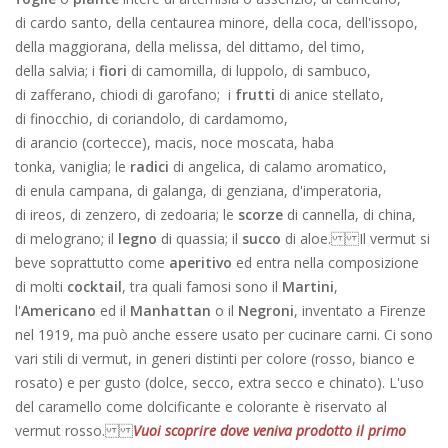
di cardo santo, della centaurea minore, della coca, dell'issopo,
della maggiorana, della melissa, del dittamo, del timo,
della salvia; i
fiori
di camomilla, di luppolo, di sambuco,
di zafferano, chiodi di garofano; i
frutti
di anice stellato,
di finocchio, di coriandolo, di cardamomo,
di arancio (cortecce), macis, noce moscata, haba
tonka, vaniglia; le
radici
di angelica, di calamo aromatico,
di enula campana, di galanga, di genziana, d'imperatoria,
di ireos, di zenzero, di zedoaria; le
scorze
di cannella, di china,
di melograno; il
legno
di quassia; il
succo
di aloe. Il vermut si
beve soprattutto come
aperitivo
ed entra nella composizione
di molti
cocktail
, tra quali famosi sono il
Martini
,
l'
Americano
ed il
Manhattan
o il
Negroni
, inventato a Firenze
nel 1919, ma può anche essere usato per cucinare carni. Ci sono
vari stili di vermut, in generi distinti per colore (rosso, bianco e
rosato) e per gusto (dolce, secco, extra secco e chinato). L'uso
del caramello come dolcificante e colorante è riservato al
vermut rosso.
Vuoi scoprire dove veniva prodotto il primo