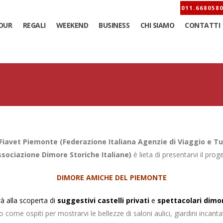
OUR
REGALI
WEEKEND
BUSINESS
CHI SIAMO
CONTATTI
Fiavet Piemonte (Federazione Italiana Agenzie di Viaggio e T
ssociazione Dimore Storiche Italiane)
è lieta di presentarvi il prog
DIMORE AMICHE DEL PIEMONTE
rà alla scoperta di
suggestivi castelli privati
e
spettacolari dimo
no come ospiti per mostrarvi le bellezze di saloni aulici, giardini incanta