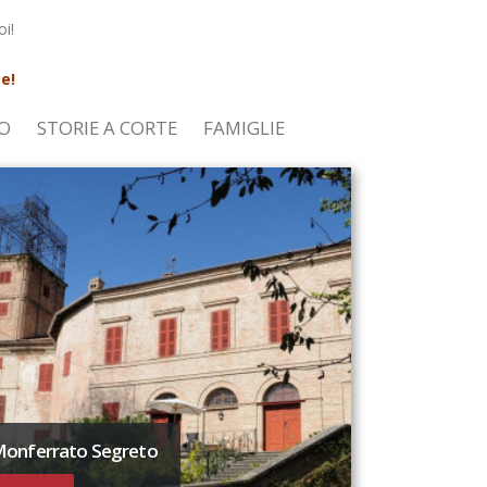
oi!
e!
O
STORIE A CORTE
FAMIGLIE
onferrato Segreto