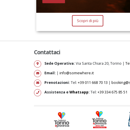
Scopri di più
Contattaci
Sede Operativa:
Via Santa Chiara 20, Torino |
Te
Email:
|
info@somewhere.it
Prenotazioni:
Tel:
+39 011 668 70 13
|
booking@
Assistenza e
Whatsapp
:
Tel:
+39 334 675 85 51