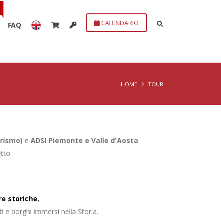
CALENDARIO
FAQ
HOME
TOUR
urismo)
e
ADSI Piemonte e Valle d'Aosta
etto
re storiche
,
ti e borghi immersi nella Storia.