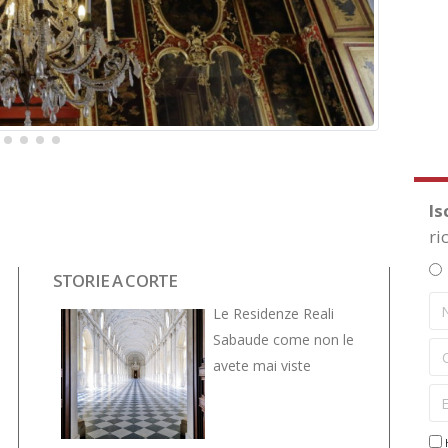
Is
ri
STORIE A CORTE
NOVITÀ
VIVE... 
Le Residenze Reali
Sabaude come non le
avete mai viste
H