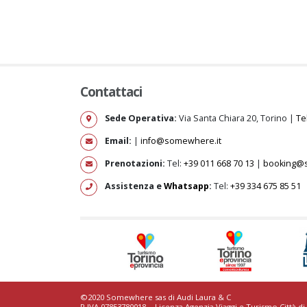
Contattaci
Sede Operativa:
Via Santa Chiara 20, Torino |
Te
Email:
|
info@somewhere.it
Prenotazioni:
Tel:
+39 011 668 70 13
|
booking@
Assistenza e
Whatsapp
:
Tel:
+39 334 675 85 51
©2020 Somewhere sas di Audi Laura & C
P.IVA 07853780018. - Licenza Agenzia Viaggi e Turismo Città di