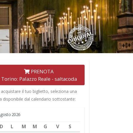
PRENOTA
Torino: Palazzo Reale - saltacoda
 acquistare il tuo biglietto, seleziona una
a disponibile dal calendario sottostante:
gosto 2026
D
L
M
M
G
V
S