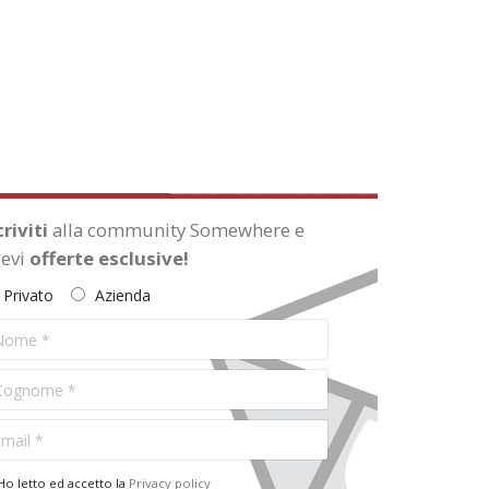
criviti
alla community Somewhere e
cevi
offerte esclusive!
Privato
Azienda
 DELL'ESTATE: IL MUSEO EGIZIO SI
Torino Esoterica: i
DI SERA!
misteri di Torino
Ogni sabato di luglio e
nei primi due sabati di
agosto, alle ore 20.00!
o letto ed accetto la
Privacy policy