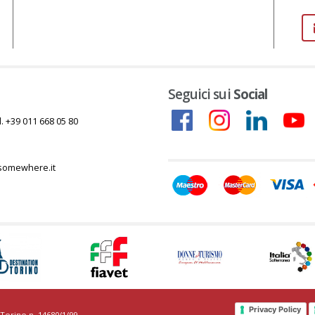
Seguici sui
Social
l. +39 011 668 05 80
somewhere.it
Privacy Policy
 Torino n. 14680/1/99