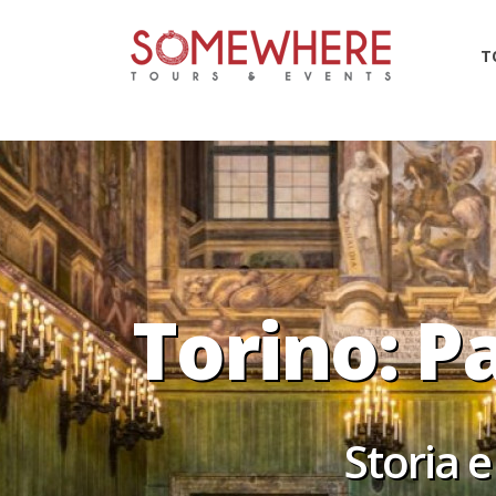
46913
T