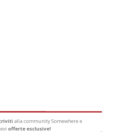
criviti
alla community Somewhere e
cevi
offerte esclusive!