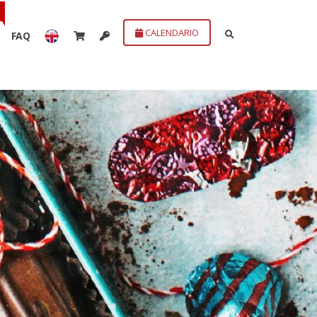
CALENDARIO
FAQ
ivate Tou
guida privata