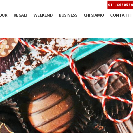
OUR
REGALI
WEEKEND
BUSINESS
CHI SIAMO
CONTATTI
losa - Pr
ata a piedi con 