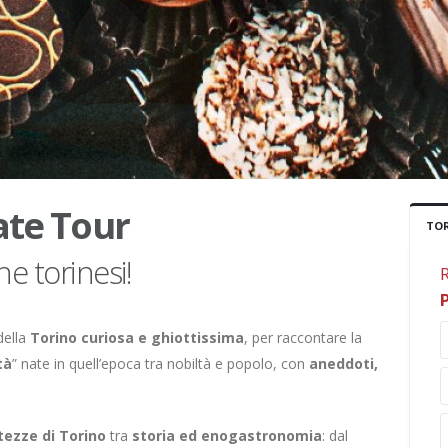
ate Tour
TOR
he torinesi!
R
della
Torino curiosa e ghiottissima
, per raccontare la
tà
” nate in quell’epoca tra nobiltà e popolo, con
aneddoti,
tezze di Torino
tra
storia ed enogastronomia
: dal