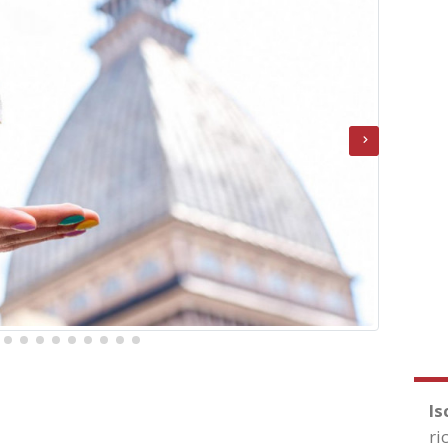
Is
ri