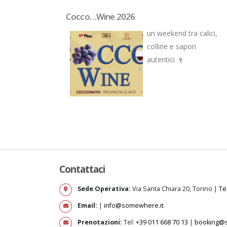
visite guidate!
Cocco…Wine 2026
tizia fresca di
un weekend tra calici,
 Repubblica
colline e sapori
n articolo a noi
autentici 🍷
ewhereTours!
Contattaci
Sede Operativa:
Via Santa Chiara 20, Torino |
Te
Email:
|
info@somewhere.it
Prenotazioni:
Tel:
+39 011 668 70 13
|
booking@