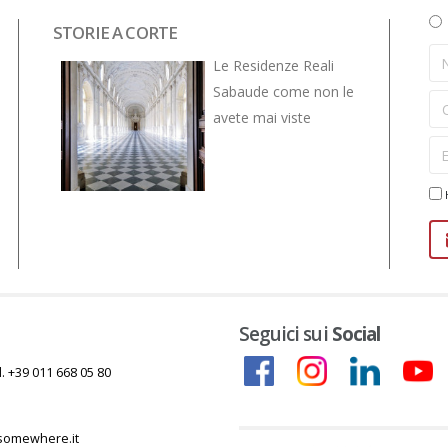
STORIE A CORTE
NOVITÀ
VIVE... 
Le Residenze Reali
Sabaude come non le
avete mai viste
H
Seguici sui
Social
l. +39 011 668 05 80
somewhere.it