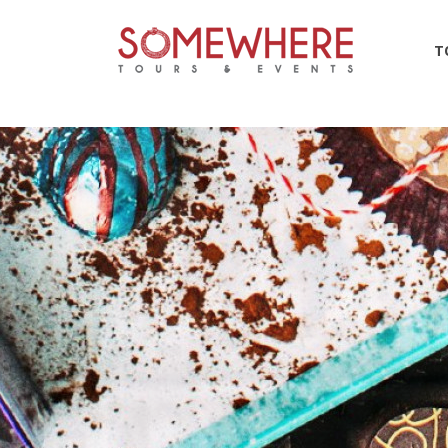
148483
T
Torino Go
Una passeggi