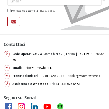
Ho letto ed accetto la
Privacy policy
Contattaci
Sede Operativa:
Via Santa Chiara 20, Torino |
Tel. +39 011 668 05
80
Email:
|
info@somewhere.it
Prenotazioni:
Tel:
+39 011 668 70 13
|
booking@somewhere.it
Assistenza e
Whatsapp
:
Tel:
+39 334 675 85 51
Seguici sui
Social