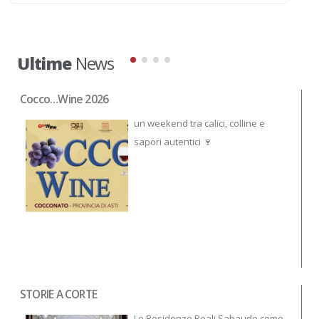
Ultime
News
Cocco…Wine 2026
NO
un weekend tra calici, colline e
sapori autentici 🍷
STORIE A CORTE
Tor
To
Le Residenze Reali Sabaude come