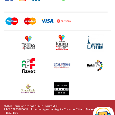
©2020 Somewhere sas di Audi Laura & C
P.IVA 07853780018. - Licenza Agenzia Viaggi e Turismo Città di Torino n.
14680/1/99