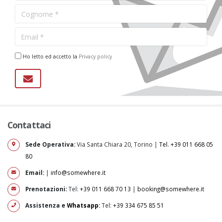
Ho letto ed accetto la
Privacy policy
Contattaci
Sede Operativa:
Via Santa Chiara 20, Torino |
Tel. +39 011 668 05
80
Email:
|
info@somewhere.it
Prenotazioni:
Tel:
+39 011 668 70 13
|
booking@somewhere.it
Assistenza e
Whatsapp
:
Tel:
+39 334 675 85 51