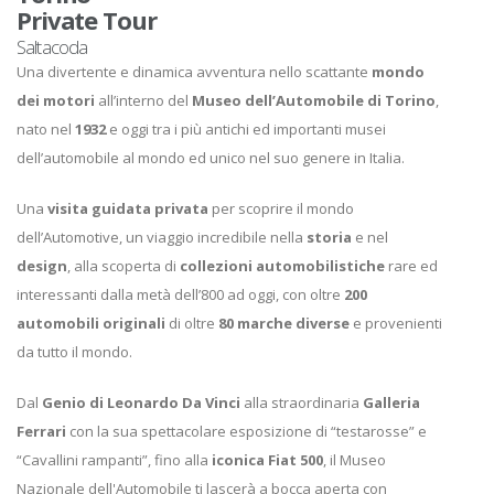
Private Tour
Saltacoda
Una divertente e dinamica avventura nello scattante
mondo
dei motori
all’interno del
Museo dell’Automobile di Torino
,
nato nel
1932
e oggi tra i più antichi ed importanti musei
dell’automobile al mondo ed unico nel suo genere in Italia.
Una
visita guidata privata
per scoprire il mondo
dell’Automotive, un viaggio incredibile nella
storia
e nel
design
, alla scoperta di
collezioni automobilistiche
rare ed
interessanti dalla metà dell’800 ad oggi, con oltre
200
automobili originali
di oltre
80 marche diverse
e provenienti
da tutto il mondo.
Dal
Genio di Leonardo Da Vinci
alla straordinaria
Galleria
Ferrari
con la sua spettacolare esposizione di “testarosse” e
“Cavallini rampanti”, fino alla
iconica Fiat 500
, il Museo
Nazionale dell'Automobile ti lascerà a bocca aperta con