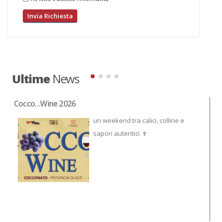
Ultime
News
Cocco…Wine 2026
NO
un weekend tra calici, colline e
sapori autentici 🍷