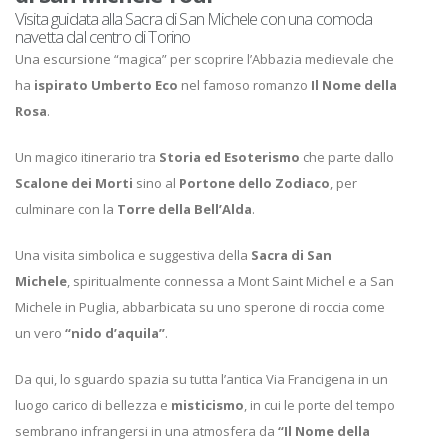
Visita guidata alla Sacra di San Michele con una comoda
navetta dal centro di Torino
Una escursione “magica” per scoprire l’Abbazia medievale che
ha
ispirato Umberto Eco
nel famoso romanzo
Il Nome della
Rosa
.
Un magico itinerario tra
Storia ed Esoterismo
che parte dallo
Scalone dei Morti
sino al
Portone dello Zodiaco
, per
culminare con la
Torre della Bell’Alda
.
Una visita simbolica e suggestiva della
Sacra di San
Michele
, spiritualmente connessa a Mont Saint Michel e a San
Michele in Puglia, abbarbicata su uno sperone di roccia come
un vero
“nido d’aquila”
.
Da qui, lo sguardo spazia su tutta l’antica Via Francigena in un
luogo carico di bellezza e
misticismo
, in cui le porte del tempo
sembrano infrangersi in una atmosfera da
“Il Nome della