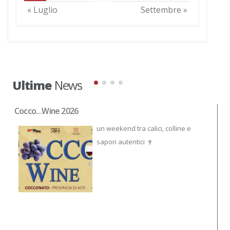
« Luglio
Settembre »
Ultime
News
Cocco…Wine 2026
NO
un weekend tra calici, colline e
sapori autentici 🍷