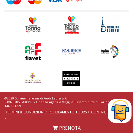
©2020 Somewhere sas di Audi Laura & C
P.IVA 07853780018. - Licenza Agenzia Viaggi e Turismo Città di Torino n.
14680/1/99
TERMINI & CONDIZIONI /
REGOLAMENTO TOURS /
CONTRIBUTI EROGATI
/
PRENOTA
Privacy Policy
Cookie Policy
Termini e Condizioni