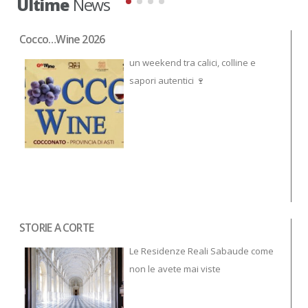
Ultime
News
Cocco…Wine 2026
NO
un weekend tra calici, colline e
sapori autentici 🍷
STORIE A CORTE
Tor
To
Le Residenze Reali Sabaude come
non le avete mai viste