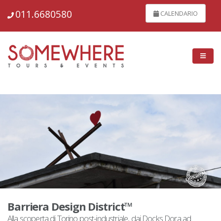
148739
011.6680580
CALENDARIO
Barriera Design District™
Alla scoperta di Torino post-industriale, dai Docks Dora ad