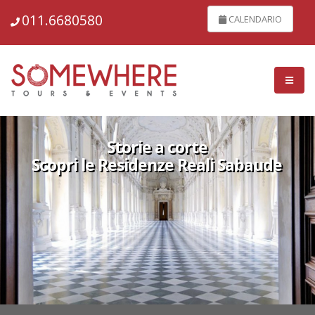
011.6680580
CALENDARIO
Storie a corte
Scopri le Residenze Reali Sabaude