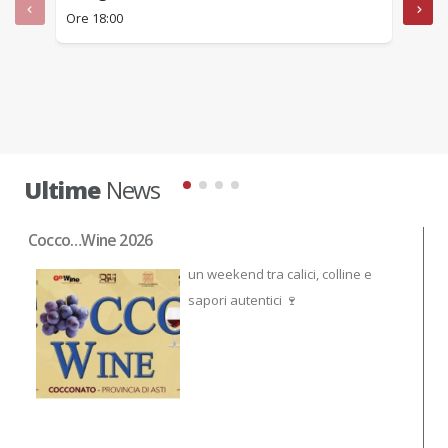
Ore 18:00
Ore 2
Ultime
News
Cocco…Wine 2026
NO
un weekend tra calici, colline e
sapori autentici 🍷