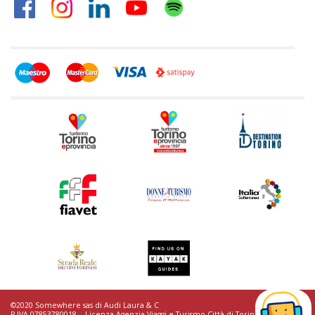
©2020 Somewhere sas di Audi Laura & C
P.IVA 07853780018. - Licenza Agenzia Viaggi e Turismo Città di Torino n.