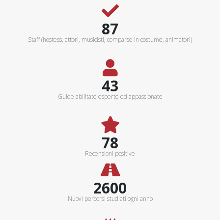
100+
Staff (hostess, attori, musicisti, comparse in costume, animatori)
50+
Guide abilitate esperte ed appassionate
90%
Recensioni positive
3000Km
Nuovi percorsi studiati ogni anno