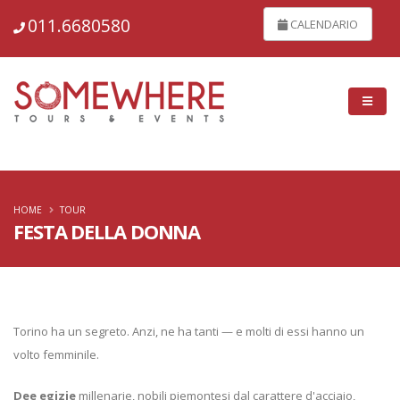
7031
011.6680580
CALENDARIO
HOME
TOUR
FESTA DELLA DONNA
Torino ha un segreto. Anzi, ne ha tanti — e molti di essi hanno un
volto femminile.
Dee egizie
millenarie, nobili piemontesi dal carattere d'acciaio,