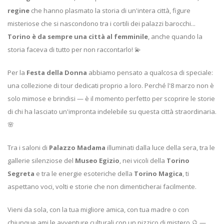
regine
che hanno plasmato la storia di un'intera città, figure
misteriose che si nascondono tra i cortili dei palazzi barocchi...
Torino è da sempre una città al femminile
, anche quando la
storia faceva di tutto per non raccontarlo! 💫
Per la
Festa della Donna
abbiamo pensato a qualcosa di speciale:
una collezione di tour dedicati proprio a loro. Perché l'8 marzo non è
solo mimose e brindisi — è il momento perfetto per scoprire le storie
di chi ha lasciato un'impronta indelebile su questa città straordinaria.
🌸
Tra i saloni di
Palazzo Madama
illuminati dalla luce della sera, tra le
gallerie silenziose del
Museo Egizio
, nei vicoli della
Torino
Segreta
e tra le energie esoteriche della
Torino Magica
, ti
aspettano voci, volti e storie che non dimenticherai facilmente.
Vieni da sola, con la tua migliore amica, con tua madre o con
chiunque ami le avventure culturali con un pizzico di mistero 🔮 —