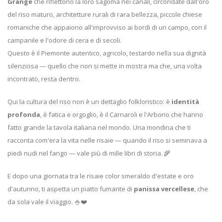
Grange
che riflettono la loro sagoma nei canali, circondate dall'oro
del riso maturo, architetture rurali di rara bellezza, piccole chiese
romaniche che appaiono all'improvviso ai bordi di un campo, con il
campanile e l'odore di cera e di secoli.
Questo è il Piemonte autentico, agricolo, testardo nella sua dignità
silenziosa — quello che non si mette in mostra ma che, una volta
incontrato, resta dentro.
Qui la cultura del riso non è un dettaglio folkloristico: è
identità
profonda
, è fatica e orgoglio, è il Carnaroli e l'Arborio che hanno
fatto grande la tavola italiana nel mondo. Una mondina che ti
racconta com'era la vita nelle risaie — quando il riso si seminava a
piedi nudi nel fango — vale più di mille libri di storia. 🌾
E dopo una giornata tra le risaie color smeraldo d'estate e oro
d'autunno, ti aspetta un piatto fumante di
panissa vercellese
, che
da sola vale il viaggio. 🍚❤️