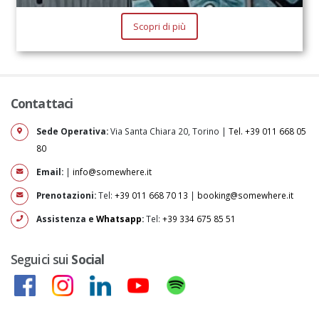
Scopri di più
Contattaci
Sede Operativa:
Via Santa Chiara 20, Torino |
Tel. +39 011 668 05
80
Email:
|
info@somewhere.it
Prenotazioni:
Tel:
+39 011 668 70 13
|
booking@somewhere.it
Assistenza e
Whatsapp
:
Tel:
+39 334 675 85 51
Seguici sui
Social