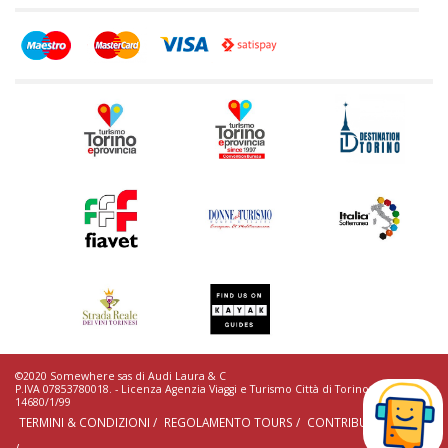
©2020 Somewhere sas di Audi Laura & C
P.IVA 07853780018. - Licenza Agenzia Viaggi e Turismo Città di Torino n.
14680/1/99
TERMINI & CONDIZIONI /
REGOLAMENTO TOURS /
CONTRIBUTI EROGATI