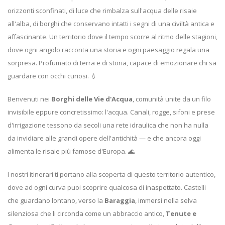
orizzonti sconfinati, di luce che rimbalza sull'acqua delle risaie
all'alba, di borghi che conservano intatti i segni di una civiltà antica e
affascinante. Un territorio dove il tempo scorre al ritmo delle stagioni,
dove ogni angolo racconta una storia e ogni paesaggio regala una
sorpresa. Profumato di terra e di storia, capace di emozionare chi sa
guardare con occhi curiosi. 💧
Benvenuti nei
Borghi delle Vie d'Acqua
, comunità unite da un filo
invisibile eppure concretissimo: l'acqua. Canali, rogge, sifoni e prese
d'irrigazione tessono da secoli una rete idraulica che non ha nulla
da invidiare alle grandi opere dell'antichità — e che ancora oggi
alimenta le risaie più famose d'Europa. 🌊
I nostri itinerari ti portano alla scoperta di questo territorio autentico,
dove ad ogni curva puoi scoprire qualcosa di inaspettato. Castelli
che guardano lontano, verso la
Baraggia
, immersi nella selva
silenziosa che li circonda come un abbraccio antico,
Tenute e