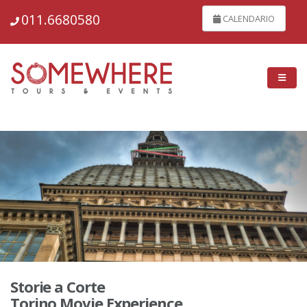
148837
011.6680580
CALENDARIO
Storie a Corte
Torino Movie Experience