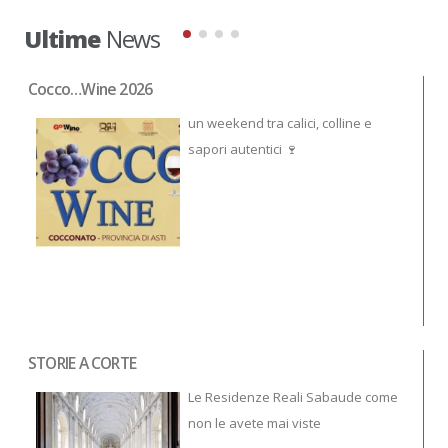
Ultime
News
Cocco…Wine 2026
NO
un weekend tra calici, colline e
sapori autentici 🍷
STORIE A CORTE
Tor
To
Le Residenze Reali Sabaude come
non le avete mai viste