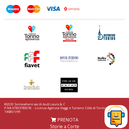
©2020 Somewhere sas di Audi Laura & C
P.IVA 07853780018. - Licenza Agenzia Viaggi e Turismo Città di Torino n.
14680/1/99
TERMINI & CONDIZIONI /
REGOLAMENTO TOURS /
CONTRIBUTI EROGATI
PRENOTA
/
Storie a Corte