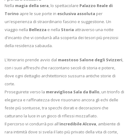
Nella
magia della sera
, lo spettacolare
Palazzo Reale di
Torino
apre le sue porte in
esclusiva assoluta
per
un'esperienza di straordinario fascino e suggestione. Un
viaggio nella
Bellezza
e nella
Storia
attraverso una notte
d'incanto che vi condurrà alla scoperta dei tesori più preziosi
della residenza sabauda.
L'itinerario prende avvio dal
maestoso Salone degli Svizzeri
,
con i suoi affreschi che raccontano secoli di storia e potere,
dove ogni dettaglio architettonico sussurra antiche storie di
corte.
Proseguirete verso la
meravigliosa Sala da Ballo
, un trionfo di
eleganza e raffinatezza dove risuonano ancora gli echi delle
feste più sontuose, tra specchi dorati e decorazioni che
catturano la luce in un gioco di riflessi mozzafiato.
Il percorso vi condurrà poi all'
incredibile Alcova
, ambiente di
rara intimità dove si svela il lato più privato della vita di corte,