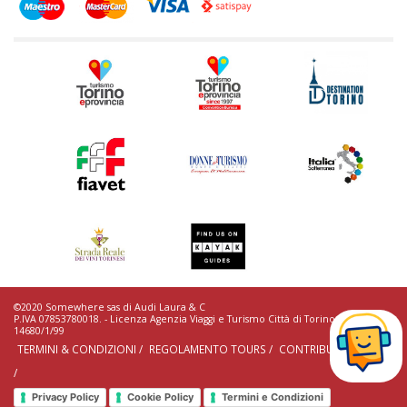
©2020 Somewhere sas di Audi Laura & C
P.IVA 07853780018. - Licenza Agenzia Viaggi e Turismo Città di Torino n.
14680/1/99
TERMINI & CONDIZIONI /
REGOLAMENTO TOURS /
CONTRIBUTI EROGATI
/
Privacy Policy
Cookie Policy
Termini e Condizioni