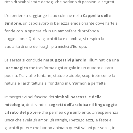
ricco di simbolismi e dettagli che parlano di passioni e segreti.
L'esperienza raggiunge il suo culmine nella
Cappella della
Sindone
, un capolavoro di bellezza emozionante dove l'arte si
fonde con la spiritualità in un'atmosfera di profonda
suggestione. Qui, tra giochi di luce e ombra, si respira la
sacralità di uno dei luoghi più mistici d'Europa.
La serata si conclude nei
suggestivi giardini
, illuminati da una
luce magica
che trasforma ogni angolo in un quadro di rara
poesia. Tra viali e fontane, statue e aiuole, scoprirete come la
natura e l'architettura si fondano in un'armonia perfetta.
Immergetevi nel fascino dei
simboli nascosti e della
mitologia
, decifrando i
segreti dell'araldica
e il
linguaggio
cifrato del potere
che permea ogni ambiente. Un'esperienza
unica che svela gli amori, gli intrighi, i pettegolezzi, le feste e i
giochi di potere che hanno animato questi saloni per secoli, in