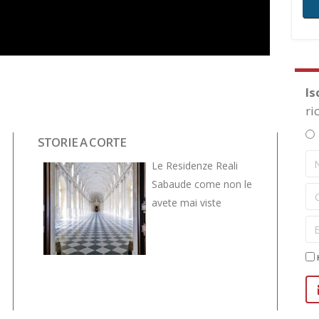
Is
ri
STORIE A CORTE
NOVITÀ
VIVE... 
Le Residenze Reali
Sabaude come non le
avete mai viste
H