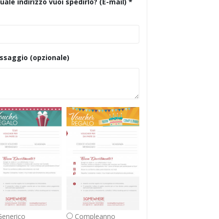
uale indirizzo vuoi spedirlo? (E-mail) *
ssaggio (opzionale)
enerico
Compleanno