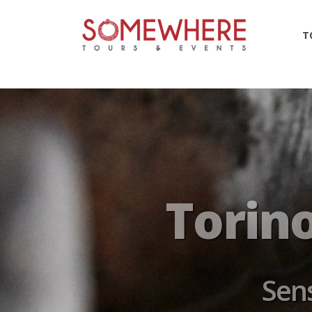
6857
T
Torino 