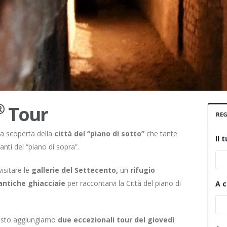
®
Tour
RE
la scoperta della
città del “piano di sotto”
che tante
Il 
tanti del “piano di sopra”.
visitare le
gallerie del Settecento,
un
rifugio
antiche ghiacciaie
per raccontarvi la Città del piano di
A c
sto aggiungiamo
due eccezionali tour del giovedì