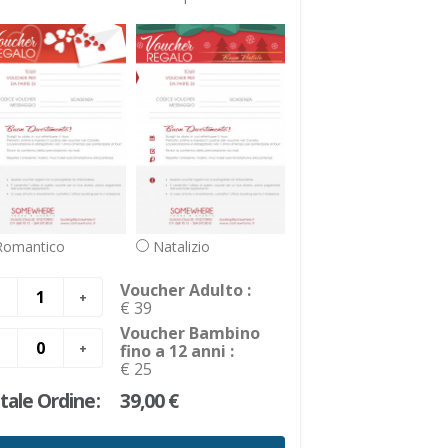
omantico
Natalizio
Voucher Adulto :
€ 39
Voucher Bambino
fino a 12 anni :
€ 25
tale Ordine:
39,00 €