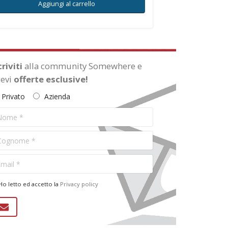
Aggiungi al carrello
criviti
alla community Somewhere e
cevi
offerte esclusive!
Privato
Azienda
 DELL'ESTATE: IL MUSEO EGIZIO SI
Torino Esoterica: i
DI SERA!
misteri di Torino
Ogni sabato di luglio e
nei primi due sabati di
agosto, alle ore 20.00!
o letto ed accetto la
Privacy policy
misteri della città.