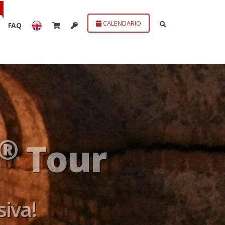
CALENDARIO
FAQ
®
ea
Tour