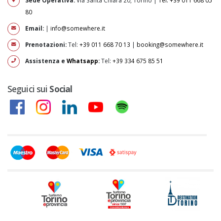
80
Email:
|
info@somewhere.it
Prenotazioni:
Tel:
+39 011 668 70 13
|
booking@somewhere.it
Assistenza e
Whatsapp
:
Tel:
+39 334 675 85 51
Seguici sui
Social