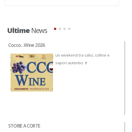
Ultime
News
Cocco…Wine 2026
NO
un weekend tra calici, colline e
sapori autentici 🍷
STORIE A CORTE
Tor