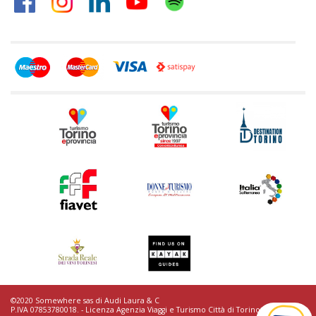
©2020 Somewhere sas di Audi Laura & C
P.IVA 07853780018. - Licenza Agenzia Viaggi e Turismo Città di Torino n.