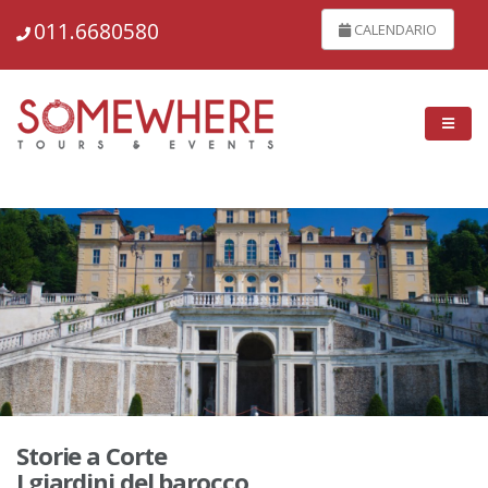
148820
011.6680580
CALENDARIO
Storie a Corte
I giardini del barocco