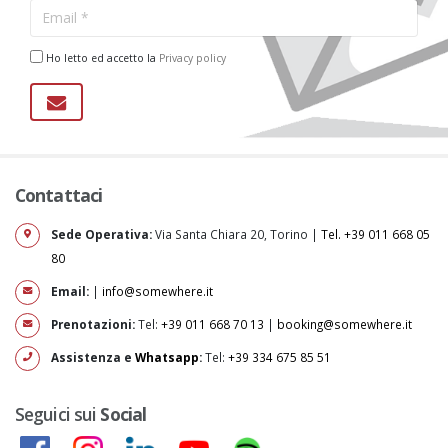
Ho letto ed accetto la
Privacy policy
Contattaci
Sede Operativa:
Via Santa Chiara 20, Torino |
Tel. +39 011 668 05
80
Email:
|
info@somewhere.it
Prenotazioni:
Tel:
+39 011 668 70 13
|
booking@somewhere.it
Assistenza e
Whatsapp
:
Tel:
+39 334 675 85 51
Seguici sui
Social