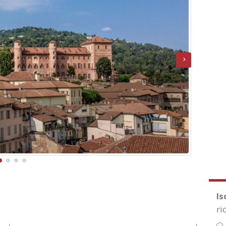
Is
ri