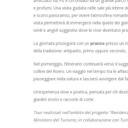
affacciato sul Po e circondato da un grande parco st
e profumi. Una visita guidata nelle sale più intime de
e scorci panoramici, per vivere l’atmosfera romanti
visita permetterà di immergersi nella quiete dei giar
verdi e angoli suggestivi dove le rose diventano pro
La giornata proseguirà con un
pranzo
presso un ri
della tradizione: antipasto, primo oppure secondo, a
Nel pomeriggio, l’itinerario continuerà verso il sug
colline del Roero. Un viaggio nel tempo tra le affasc
passeggiare nella natura e lasciarsi avvolgere dal f
Un’esperienza slow e poetica, pensata per chi desid
giardini storici e racconti di corte.
Tour realizzati nell'ambito del progetto "Residen
Ministero del Turismo, in collaborazione con Tur