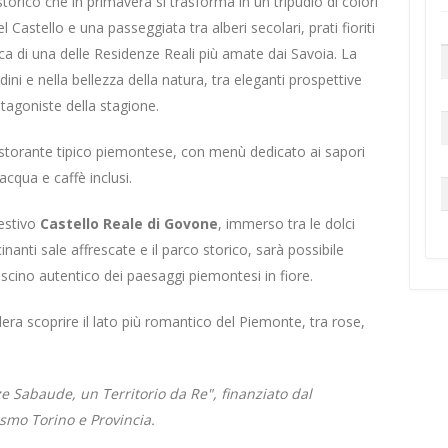
orico che in primavera si trasforma in un tripudio di colori
l Castello e una passeggiata tra alberi secolari, prati fioriti
ca di una delle Residenze Reali più amate dai Savoia. La
dini e nella bellezza della natura, tra eleganti prospettive
tagoniste della stagione.
storante tipico piemontese, con menù dedicato ai sapori
cqua e caffè inclusi.
gestivo
Castello Reale di Govone
, immerso tra le dolci
inanti sale affrescate e il parco storico, sarà possibile
ascino autentico dei paesaggi piemontesi in fiore.
era scoprire il lato più romantico del Piemonte, tra rose,
ze Sabaude, un Territorio da Re", finanziato dal
ismo Torino e Provincia.