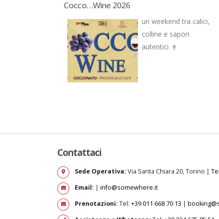
visite guidate!
Cocco…Wine 2026
tizia fresca di
un weekend tra calici,
 Repubblica
colline e sapori
n articolo a noi
autentici 🍷
ewhereTours!
Contattaci
Sede Operativa:
Via Santa Chiara 20, Torino |
Te
Email:
|
info@somewhere.it
Prenotazioni:
Tel:
+39 011 668 70 13
|
booking@