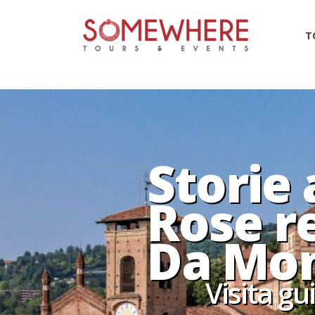
148819
T