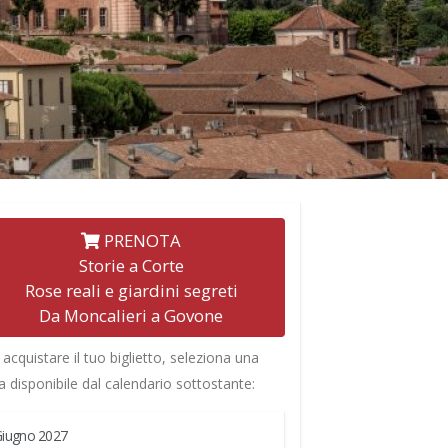
PRENOTA
Storie a Corte
Rose reali e giardini segreti
Da Moncalieri a Govone
 acquistare il tuo biglietto, seleziona una
a disponibile dal calendario sottostante:
iugno 2027