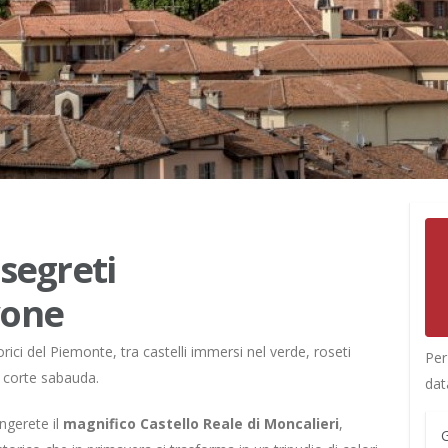
 segreti
vone
orici del Piemonte, tra castelli immersi nel verde, roseti
Per
a corte sabauda.
dat
ngerete il
magnifico Castello Reale di Moncalieri
,
G