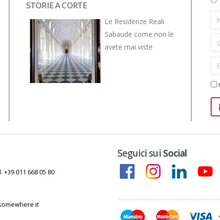
STORIE A CORTE
NOVITÀ
VIVE... 
Le Residenze Reali
Sabaude come non le
avete mai viste
H
Seguici sui
Social
l. +39 011 668 05 80
somewhere.it