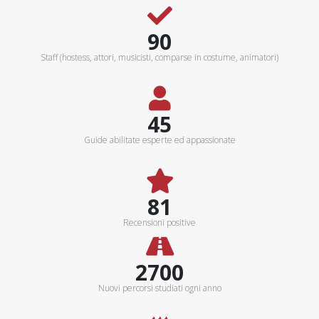
100+
Staff (hostess, attori, musicisti, comparse in costume, animatori)
50+
Guide abilitate esperte ed appassionate
90%
Recensioni positive
3000Km
Nuovi percorsi studiati ogni anno