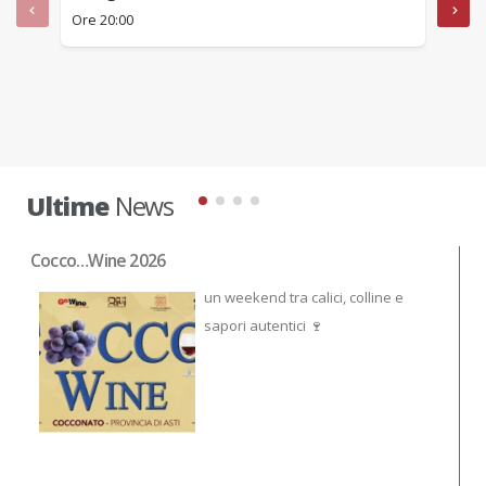
Ore 20:00
Ore 1
Ultime
News
Cocco…Wine 2026
NO
un weekend tra calici, colline e
sapori autentici 🍷