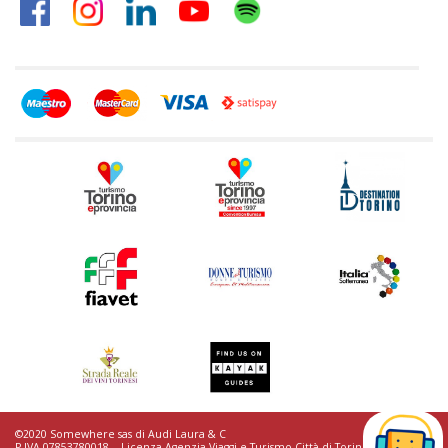
©2020 Somewhere sas di Audi Laura & C
P.IVA 07853780018. - Licenza Agenzia Viaggi e Turismo Città di Torino n.