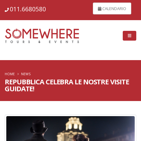
150542
011.6680580
CALENDARIO
HOME
NEWS
REPUBBLICA CELEBRA LE NOSTRE VISITE
GUIDATE!