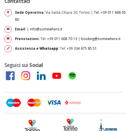
Contattaci
Sede Operativa:
Via Santa Chiara 20, Torino |
Tel. +39 011 668 05
80
Email:
|
info@somewhere.it
Prenotazioni:
Tel:
+39 011 668 70 13
|
booking@somewhere.it
Assistenza e
Whatsapp
:
Tel:
+39 334 675 85 51
Seguici sui
Social