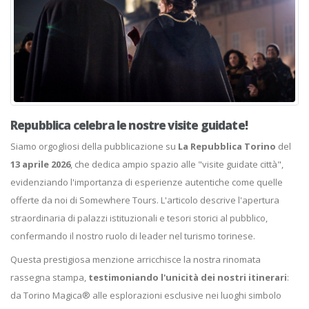
Repubblica celebra le nostre visite guidate!
Siamo orgogliosi della pubblicazione su
La Repubblica Torino
del
13 aprile 2026
, che dedica ampio spazio alle "visite guidate città",
evidenziando l'importanza di esperienze autentiche come quelle
offerte da noi di Somewhere Tours. L'articolo descrive l'apertura
straordinaria di palazzi istituzionali e tesori storici al pubblico,
confermando il nostro ruolo di leader nel turismo torinese.
Questa prestigiosa menzione arricchisce la nostra rinomata
rassegna stampa,
testimoniando l'unicità dei nostri itinerari
:
da Torino Magica® alle esplorazioni esclusive nei luoghi simbolo