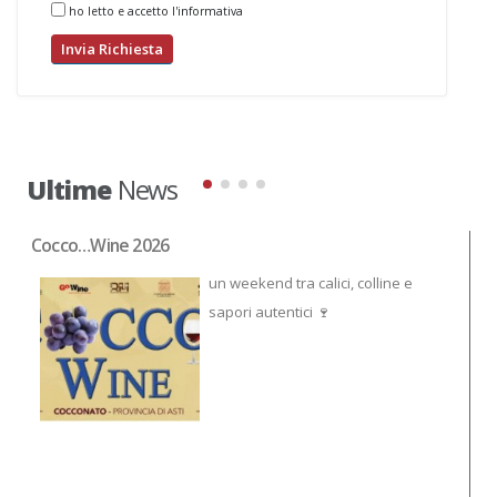
ho letto e accetto l'informativa
Ultime
News
Cocco…Wine 2026
NO
un weekend tra calici, colline e
sapori autentici 🍷