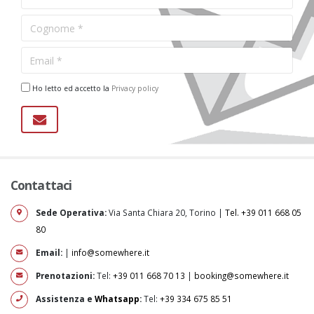
Ho letto ed accetto la
Privacy policy
Contattaci
Sede Operativa:
Via Santa Chiara 20, Torino |
Tel. +39 011 668 05
80
Email:
|
info@somewhere.it
Prenotazioni:
Tel:
+39 011 668 70 13
|
booking@somewhere.it
Assistenza e
Whatsapp
:
Tel:
+39 334 675 85 51