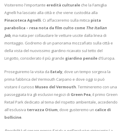
Visiteremo l'importante
eredità culturale
che la Famiglia
Agnelli ha lasciato alla città e che viene custodita alla
Pinacoteca Agnelli
. Ci affacceremo sulla mitica
pista
parabolica – resa nota da film culto come
The Italian
Job
,
ma nata per collaudare le vetture uscite dalla linea di
montaggio. Godremo di un panorama mozzafiato sulla città e
della vista del nuovissimo giardino ricavato sul tetto del
Lingotto, considerato il più grande
giardino pensile
d'Europa.
Proseguiremo la visita da
Eataly
, dove un tempo sorgeva la
prima fabbrica del Vermouth Carpano e dove oggi si può
visitare il curioso
Museo del Vermouth
. Termineremo con una
passeggiata tra gli esclusivi negozi di
Green Pea
, il primo Green
Retail Park dedicato al tema del rispetto ambientale, accedendo
all'esclusiva
terrazza Otium
, dove gusteremo un
calice di
bollicine
.
Possibilità di cenare presso Eataly o nell'esclusivo ristorante La