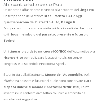
Alla scoperta del volto iconico dell'Auto!
Un itinerario affascinante e curioso alla scoperta del
Lingotto
,
un tempo sede dello storico
stabilimento FIAT
e oggi
quartiere-icona del Distretto Auto, Design &
Enogastronomia
con una visita guidata incredibile che tocca
tutti i
luoghi-simbolo del passato, presente e futuro di
Torino
!
Un
itinerario guidato
nel
cuore ICONICO
dell’Automotive ora
riconvertito
per realizzare lussuosi hotels, un centro
congressi e la splendida Pinacoteca Agnelli.
Il tour inizia dall’affascinante
Museo dell’Automobile
,
trait
d’union
tra passato e futuro nel quale sono conservate
auto
d’epoca uniche al mondo
e
prototipi futuristici
, il tutto
inserito in un contesto architettonico unico e arricchito da
installazioni suggestive.