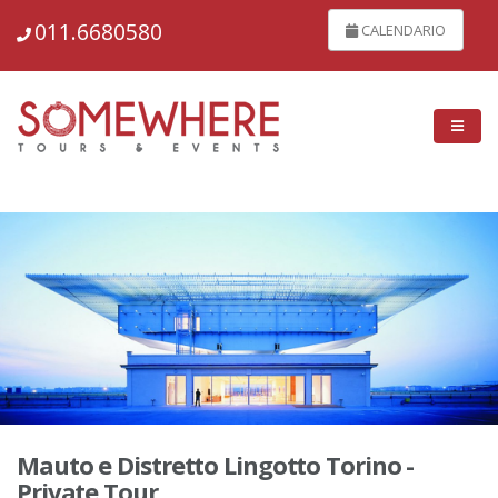
148711
011.6680580
CALENDARIO
Mauto e Distretto Lingotto Torino -
Private Tour