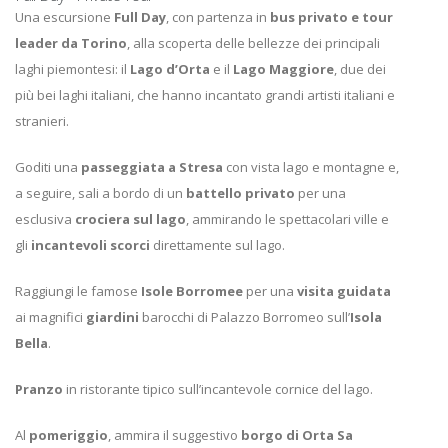
Una escursione
Full Day
, con partenza in
bus privato e tour
leader da Torino
, alla scoperta delle bellezze dei principali
laghi piemontesi: il
Lago d’Orta
e il
Lago Maggiore
, due dei
più bei laghi italiani, che hanno incantato grandi artisti italiani e
stranieri.
Goditi una
passeggiata a Stresa
con vista lago e montagne e,
a seguire, sali a bordo di un
battello privato
per una
esclusiva
crociera sul lago
, ammirando le spettacolari ville e
gli
incantevoli scorci
direttamente sul lago.
Raggiungi le famose
Isole Borromee
per una
visita guidata
ai magnifici
giardini
barocchi di Palazzo Borromeo sull’
Isola
Bella
.
Pranzo
in ristorante tipico sull’incantevole cornice del lago.
Al
pomeriggio
, ammira il suggestivo
borgo di Orta Sa