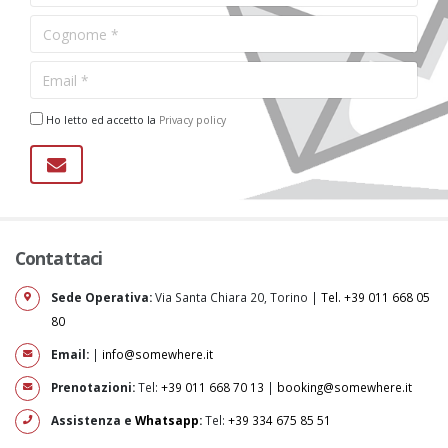
Ho letto ed accetto la
Privacy policy
Contattaci
Sede Operativa:
Via Santa Chiara 20, Torino |
Tel. +39 011 668 05
80
Email:
|
info@somewhere.it
Prenotazioni:
Tel:
+39 011 668 70 13
|
booking@somewhere.it
Assistenza e
Whatsapp
:
Tel:
+39 334 675 85 51