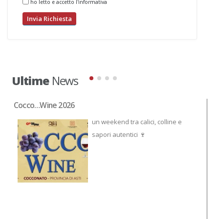
ho letto e accetto l'informativa
Ultime
News
Cocco…Wine 2026
NO
un weekend tra calici, colline e
sapori autentici 🍷