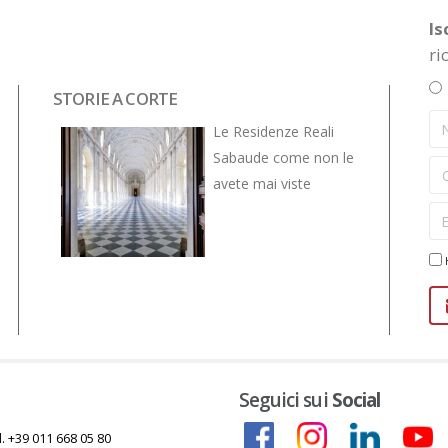
Is
ri
STORIE A CORTE
NOVITÀ
VIVE... 
Le Residenze Reali
Sabaude come non le
avete mai viste
H
Seguici sui
Social
l. +39 011 668 05 80