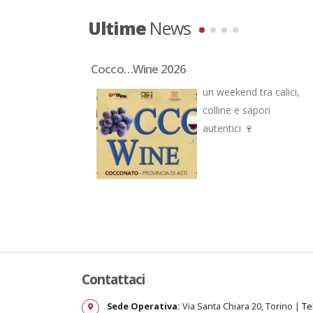
Ultime
News
visite guidate!
Cocco…Wine 2026
tizia fresca di
un weekend tra calici,
 Repubblica
colline e sapori
n articolo a noi
autentici 🍷
ewhereTours!
Contattaci
Sede Operativa:
Via Santa Chiara 20, Torino |
Te