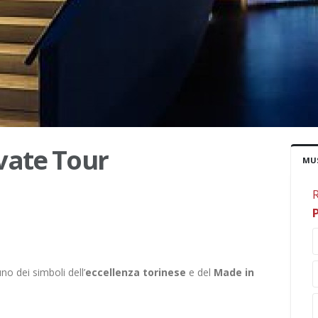
vate Tour
MUS
R
uno dei simboli dell’
eccellenza torinese
e del
Made in