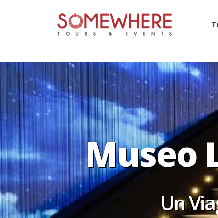
148708
T