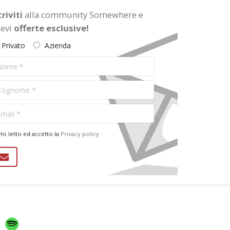
criviti
alla community Somewhere e
cevi
offerte esclusive!
Privato
Azienda
 DELL'ESTATE: IL MUSEO EGIZIO SI
Torino Esoterica: i
DI SERA!
misteri di Torino
Ogni sabato di luglio e
nei primi due sabati di
agosto, alle ore 20.00!
o letto ed accetto la
Privacy policy
misteri della città.