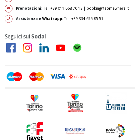
Prenotazioni:
Tel:
+39 011 668 70 13
|
booking@somewhere.it
Assistenza e
Whatsapp
:
Tel:
+39 334 675 85 51
Seguici sui
Social