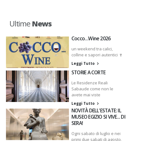
Ultime
News
Cocco…Wine 2026
un weekend tra calici,
colline e sapori autentici 🍷
Leggi Tutto
STORIE A CORTE
Le Residenze Reali
Sabaude come non le
avete mai viste
Leggi Tutto
NOVITÀ DELL'ESTATE: IL
MUSEO EGIZIO SI VIVE... DI
SERA!
Ogni sabato di luglio e nei
primi due sabati di agosto,