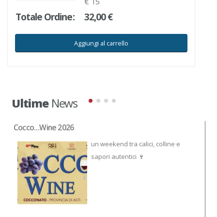
€ 15
Totale Ordine:
32,00 €
Aggiungi al carrello
Ultime
News
Cocco…Wine 2026
NO
un weekend tra calici, colline e
sapori autentici 🍷