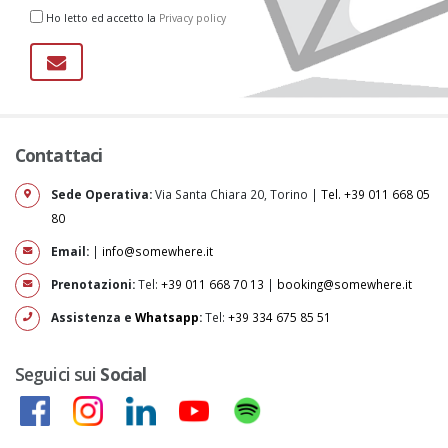
Ho letto ed accetto la
Privacy policy
Contattaci
Sede Operativa:
Via Santa Chiara 20, Torino |
Tel. +39 011 668 05
80
Email:
|
info@somewhere.it
Prenotazioni:
Tel:
+39 011 668 70 13
|
booking@somewhere.it
Assistenza e
Whatsapp
:
Tel:
+39 334 675 85 51
Seguici sui
Social