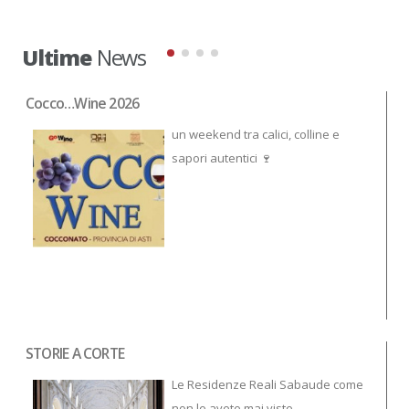
Ultime
News
Cocco…Wine 2026
NO
un weekend tra calici, colline e
sapori autentici 🍷
STORIE A CORTE
Tor
To
Le Residenze Reali Sabaude come
non le avete mai viste