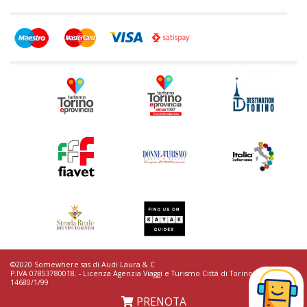
©2020 Somewhere sas di Audi Laura & C
P.IVA 07853780018. - Licenza Agenzia Viaggi e Turismo Città di Torino n.
14680/1/99
TERMINI & CONDIZIONI /
REGOLAMENTO TOURS /
CONTRIBUTI EROGATI
PRENOTA