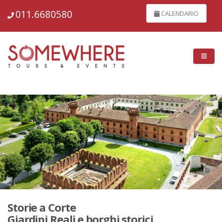
148823
011.6680580
CALENDARIO
Storie a Corte
Giardini Reali e borghi storici