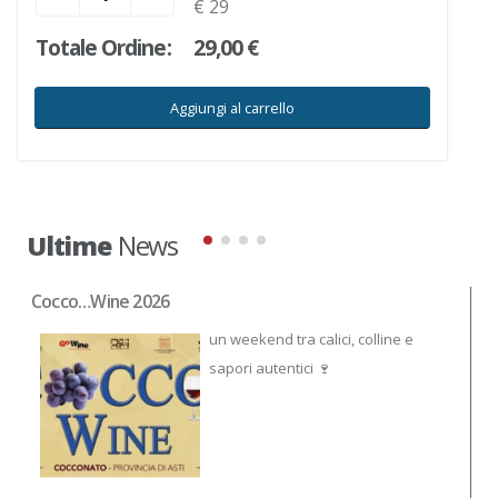
€ 29
Totale Ordine:
29,00 €
Aggiungi al carrello
Ultime
News
Cocco…Wine 2026
NO
un weekend tra calici, colline e
sapori autentici 🍷