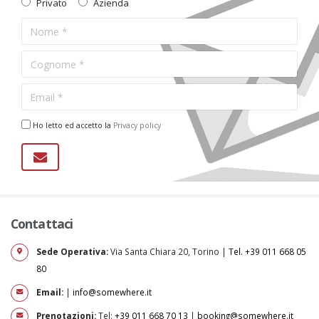
Privato
Azienda
Ho letto ed accetto la
Privacy policy
Contattaci
Sede Operativa:
Via Santa Chiara 20, Torino |
Tel. +39 011 668 05
80
Email:
|
info@somewhere.it
Prenotazioni:
Tel:
+39 011 668 70 13
|
booking@somewhere.it