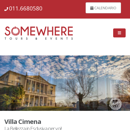
148742
011.6680580
CALENDARIO
Villa Cimena
La Bellezza in Esclusiva per voi!