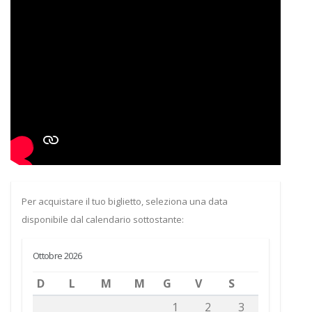
Per acquistare il tuo biglietto, seleziona una data
disponibile dal calendario sottostante:
Ottobre 2026
D
L
M
M
G
V
S
1
2
3