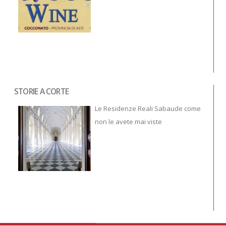
STORIE A CORTE
Tor
To
Le Residenze Reali Sabaude come
non le avete mai viste