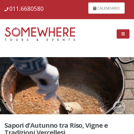
148810
011.6680580
CALENDARIO
Sapori d’Autunno tra Riso, Vigne e
Tradizioni Vercellesi