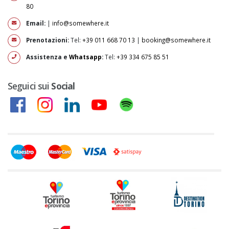
80
Email:
|
info@somewhere.it
Prenotazioni:
Tel:
+39 011 668 70 13
|
booking@somewhere.it
Assistenza e
Whatsapp
:
Tel:
+39 334 675 85 51
Seguici sui
Social