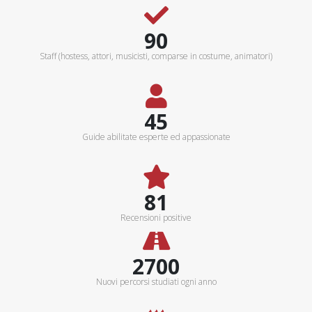
100+
Staff (hostess, attori, musicisti, comparse in costume, animatori)
50+
Guide abilitate esperte ed appassionate
90%
Recensioni positive
3000Km
Nuovi percorsi studiati ogni anno