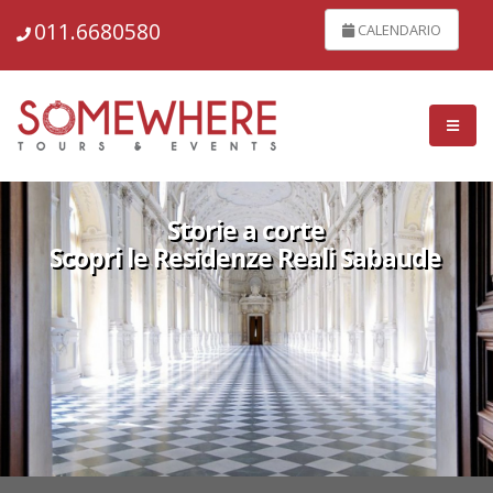
011.6680580
CALENDARIO
Storie a corte
Scopri le Residenze Reali Sabaude