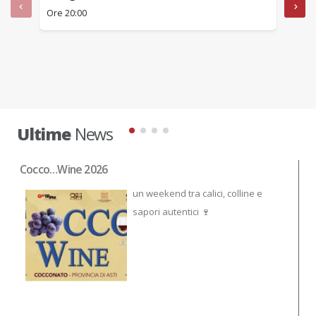
Ore 20:00
Ore 1
Ultime
News
Cocco…Wine 2026
NO
un weekend tra calici, colline e
sapori autentici 🍷