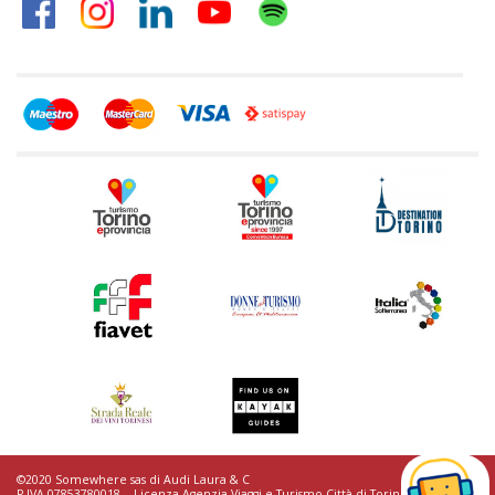
©2020 Somewhere sas di Audi Laura & C
P.IVA 07853780018. - Licenza Agenzia Viaggi e Turismo Città di Torino n.