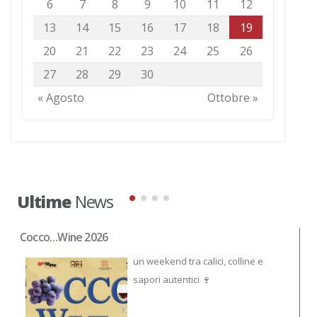
6
7
8
9
10
11
12
13
14
15
16
17
18
19
20
21
22
23
24
25
26
27
28
29
30
« Agosto
Ottobre »
Ultime
News
Cocco…Wine 2026
NO
un weekend tra calici, colline e
sapori autentici 🍷