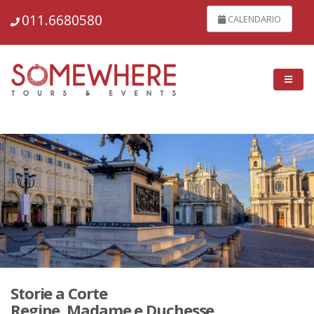
148826
011.6680580
CALENDARIO
Storie a Corte
Regine, Madame e Duchesse