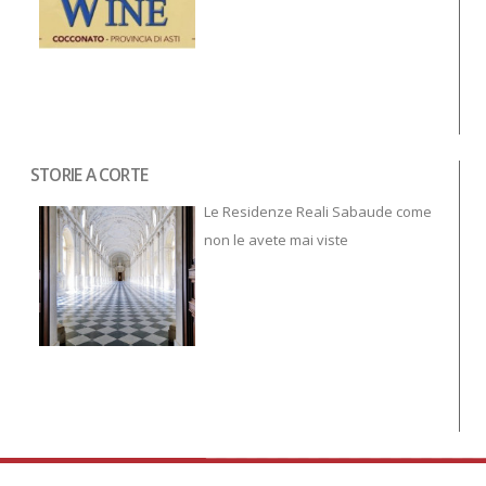
STORIE A CORTE
Tor
To
Le Residenze Reali Sabaude come
non le avete mai viste