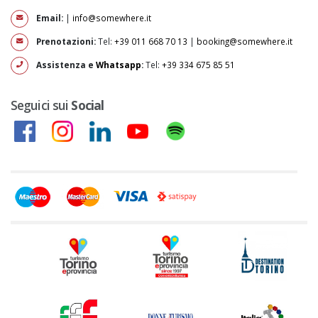
Email:
|
info@somewhere.it
Prenotazioni:
Tel:
+39 011 668 70 13
|
booking@somewhere.it
Assistenza e
Whatsapp
:
Tel:
+39 334 675 85 51
Seguici sui
Social