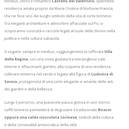
minibus, verso il romantico
Castello del Valentino
, splendida
residenza amata proprio da Maria Cristina di Borbone-Francia,
che ne fece uno dei luoghi simbolo della vita di corte torinese.
Tra eleganti architetture e atmosfere affacciate sul Po, si
scopriranno curiosità e racconti legati al ruolo delle donne nella
politica e nella cultura sabauda.
A seguire, sempre in minibus, raggiungeremo la raffinata
Villa
della Regina
, con una visita guidata tra meravigliose sale
interne e affascinanti giardini, alla scoperta di una residenza
collinare immersa nel verde e legata alla figura di
Ludovica di
Savoia
, protagonista di una corte elegante e amante delle arti,
dei giardini e della bellezza.
Lungo il percorso, una piacevole pausa golosa in uno storico
caffè torinese permetterà di degustare il tradizionale
Bicerin
oppure una calda cioccolata torinese
, simboli della cultura
e della convivialità aristocratica della città.