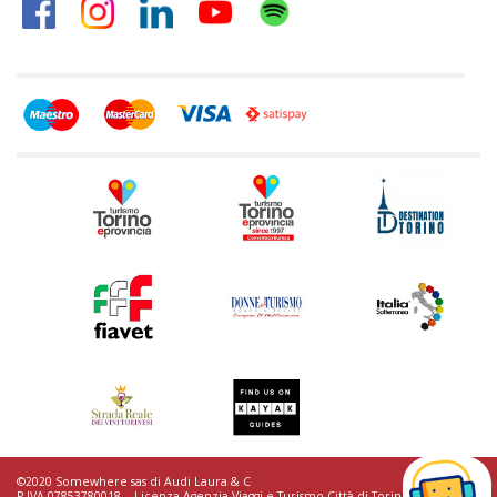
©2020 Somewhere sas di Audi Laura & C
P.IVA 07853780018. - Licenza Agenzia Viaggi e Turismo Città di Torino n.