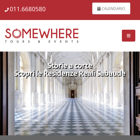
011.6680580
CALENDARIO
Storie a corte
Scopri le Residenze Reali Sabaude