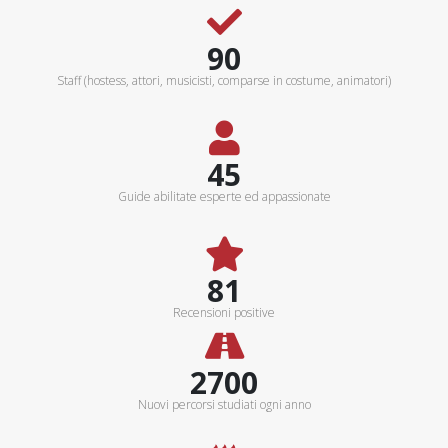
100+
Staff (hostess, attori, musicisti, comparse in costume, animatori)
50+
Guide abilitate esperte ed appassionate
90%
Recensioni positive
3000Km
Nuovi percorsi studiati ogni anno