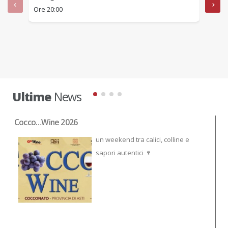
Ore 20:00
Ore 1
Ultime
News
Cocco…Wine 2026
NO
un weekend tra calici, colline e
sapori autentici 🍷