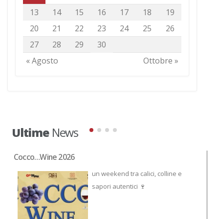
13
14
15
16
17
18
19
20
21
22
23
24
25
26
27
28
29
30
« Agosto
Ottobre »
Ultime
News
Cocco…Wine 2026
NO
un weekend tra calici, colline e
sapori autentici 🍷