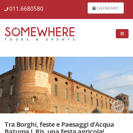
148807
011.6680580
CALENDARIO
Tra Borghi, feste e Paesaggi d’Acqua
Batuma L Ris, una festa agricola!