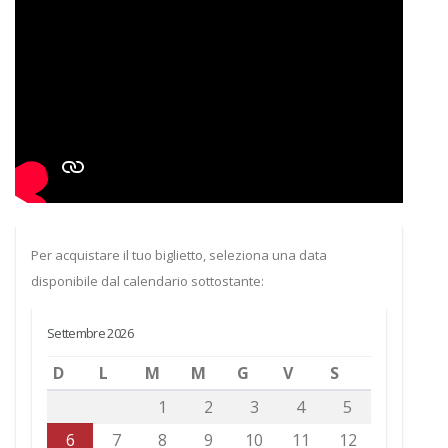
Per acquistare il tuo biglietto, seleziona una data
disponibile dal calendario sottostante:
Settembre 2026
D
L
M
M
G
V
S
1
2
3
4
5
6
7
8
9
10
11
12