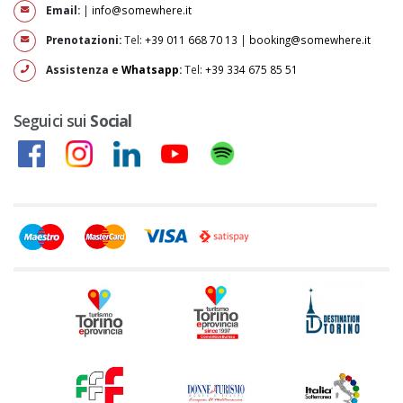
Email:
|
info@somewhere.it
Prenotazioni:
Tel:
+39 011 668 70 13
|
booking@somewhere.it
Assistenza e
Whatsapp
:
Tel:
+39 334 675 85 51
Seguici sui
Social