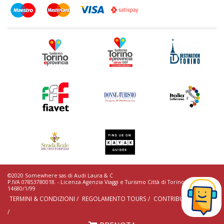
©2020 Somewhere sas di Audi Laura & C
P.IVA 07853780018. - Licenza Agenzia Viaggi e Turismo Città di Torino n.
14680/1/99
TERMINI & CONDIZIONI /
REGOLAMENTO TOURS /
CONTRIBUTI EROGATI
/