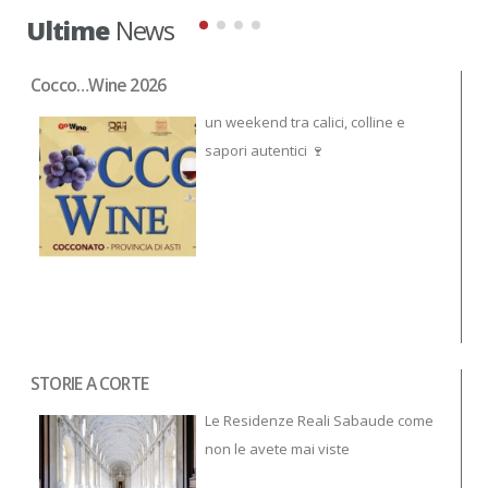
Ultime
News
Cocco…Wine 2026
NO
un weekend tra calici, colline e
sapori autentici 🍷
STORIE A CORTE
Tor
To
Le Residenze Reali Sabaude come
non le avete mai viste