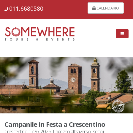
148791
011.6680580
CALENDARIO
Campanile in Festa a Crescentino
Crescentino 1776-2026, l'Ingegno attraverso i secoli